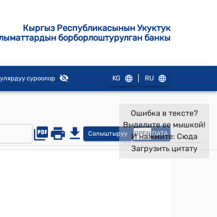
Кыргыз Республикасынын Укуктук
лыматтардын борборлоштурулган банкы
|
KG
RU
улярдуу суроолор
Ошибка в тексте?
Выделите ее мышкой!
Салыштыруу
OPEN
DATA
И нажмите:
Сюда
Загрузить цитату