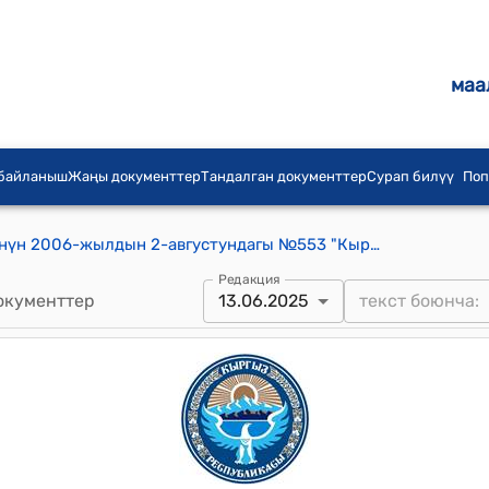
маа
 байланыш
Жаңы документтер
Тандалган документтер
Сурап билүү
Поп
Кыргыз Республикасынын Өкмөтүнүн 2006-жылдын 2-августундагы №553 "Кыргыз Республикасынын Өкмөтүнүн айрым чечимдерине өзгөртүүлөрдү жана толуктоолорду киргизүү жөнүндө" токтому
Редакция
окументтер
13.06.2025