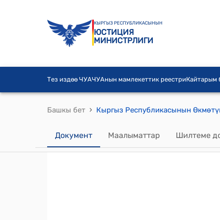
КЫРГЫЗ РЕСПУБЛИКАСЫНЫН
ЮСТИЦИЯ
МИНИСТРЛИГИ
Тез издөө ЧУА
ЧУАнын мамлекеттик реестри
Кайтарым
›
Башкы бет
Документ
Маалыматтар
Шилтеме д