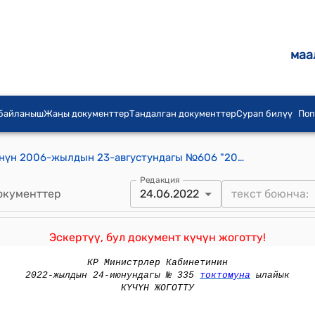
маа
 байланыш
Жаңы документтер
Тандалган документтер
Сурап билүү
Поп
Кыргыз Республикасынын Өкмөтүнүн 2006-жылдын 23-августундагы №606 "2006-жылдын түшүмүнөн алынган аштык буудайды Кыргыз Республикасынын мамлекеттик резервине коюу жөнүндө" токтому
Редакция
окументтер
24.06.2022
Эскертүү, бул документ күчүн жоготту!