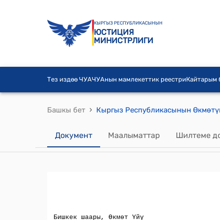
КЫРГЫЗ РЕСПУБЛИКАСЫНЫН
ЮСТИЦИЯ
МИНИСТРЛИГИ
Тез издөө ЧУА
ЧУАнын мамлекеттик реестри
Кайтарым
›
Башкы бет
Документ
Маалыматтар
Шилтеме д