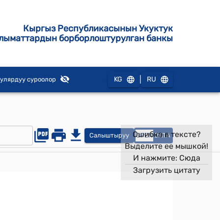
Кыргыз Республикасынын Укуктук
лыматтардын борборлоштурулган банкы
|
KG
RU
улярдуу суроолор
Ошибка в тексте?
Салыштыруу
OPEN
DATA
Выделите ее мышкой!
И нажмите:
Сюда
Загрузить цитату