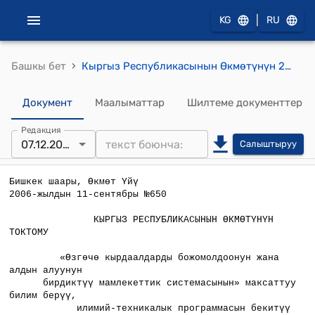
|
KG
RU
›
Башкы бет
Кыргыз Республикасынын Өкмөтүнүн 2006-жылдын 11-сентябрындагы №650 "Өзгөчө кырдаалдарды божомолдоонун жана алдын алуунун бирдиктүү мамлекеттик системасынын» максаттуу билим берүү, илимий-техникалык программасын бекитүү жөнүндө" токтому
Документ
Маалыматтар
Шилтеме документтер
Редакция
07.12.2015
Салыштыруу