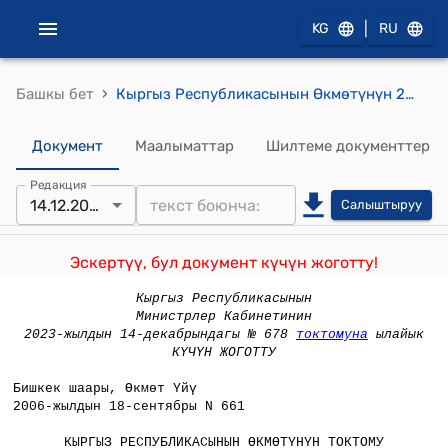
|
KG
RU
›
Башкы бет
Кыргыз Республикасынын Өкмөтүнүн 2006-жылдын 18-сентябрындагы № 661 "Кыргыз Республикасынын Өкмөтүнүн айрым нормативдик укуктук актыларына өзгөртүүлөрдү жана толуктоолорду киргизүү жөнүндө" токтому
Документ
Маалыматтар
Шилтеме документтер
Редакция
14.12.2023
Салыштыруу
Эскертүү, бул документ күчүн жоготту!