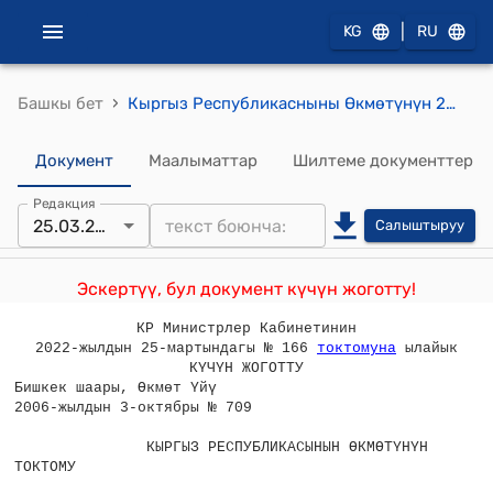
|
KG
RU
›
Башкы бет
Кыргыз Республикасныны Өкмөтүнүн 2006-жылдын 3-октябрындагы №709 "Жашыруун ойлоп табуулар жөнүндө" Кыргыз Республикасынын Мыйзамына өзгөртүүлөрдү жана толуктоолорду киргизүү тууралуу" Кыргыз Республикасынын Мыйзам долбоору жөнүндө" токтому
Документ
Маалыматтар
Шилтеме документтер
Редакция
25.03.2022
Салыштыруу
Эскертүү, бул документ күчүн жоготту!