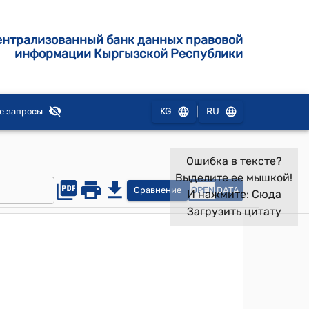
ентрализованный банк данных правовой
информации Кыргызской Республики
|
KG
RU
е запросы
Ошибка в тексте?
Выделите ее мышкой!
Сравнение
OPEN
DATA
И нажмите:
Сюда
Загрузить цитату