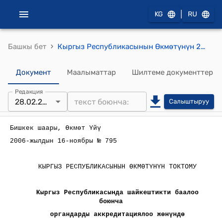
|
KG
RU
›
Башкы бет
Кыргыз Республикасынын Өкмөтүнүн 2007-жылдын 16-ноябрындагы № 795 "Кыргыз Республикасында шайкештик баалоо боюнча органдарды аккредитациялоо жөнүндө" токтому
Документ
Маалыматтар
Шилтеме документтер
Редакция
28.02.2024
Салыштыруу