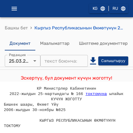
|
KG
RU
›
Башкы бет
Кыргыз Республикасынын Өкмөтүнүн 2006-жылдын 30-ноябрындагы №825 «Кыргыз Республикасынын Кылмыш-жаза кодексине толуктоо киргизүү жөнүндө» Кыргыз Ресаубликасынын Мыйзам долбоору тууралуу" токтому
Документ
Маалыматтар
Шилтеме документтер
Редакция
25.03.2022
Салыштыруу
Эскертүү, бул документ күчүн жоготту!