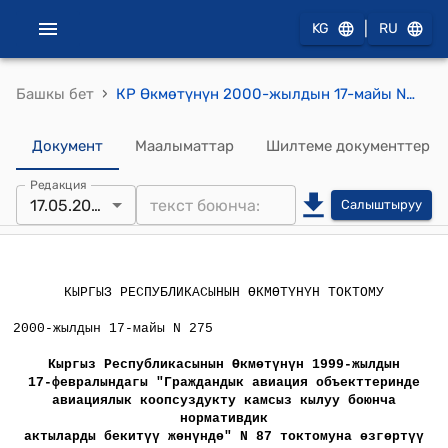
|
KG
RU
›
Башкы бет
КР Өкмөтүнүн 2000-жылдын 17-майы N 275 "Кыргыз Республикасынын Өкмөтүнүн 1999-жылдын 17-февралындагы "Граждандык авиация объекттеринде авиациялык коопсуздукту камсыз кылуу боюнча нормативдик актыларды бекитүү жөнүндө" N 87 токтомуна өзгөртүү жана толуктоо киргизүү тууралуу" Токтому
Документ
Маалыматтар
Шилтеме документтер
Редакция
17.05.2000
Салыштыруу