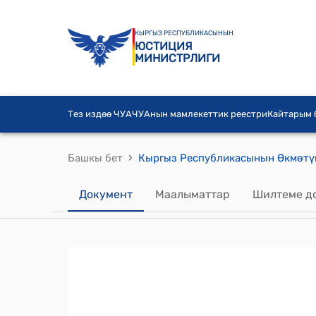
КЫРГЫЗ РЕСПУБЛИКАСЫНЫН
ЮСТИЦИЯ
МИНИСТРЛИГИ
Тез издөө ЧУА
ЧУАнын мамлекеттик реестри
Кайтарым
›
Башкы бет
Документ
Маалыматтар
Шилтеме д