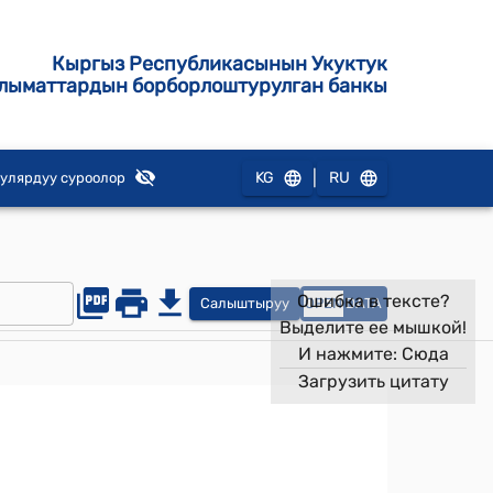
Кыргыз Республикасынын Укуктук
лыматтардын борборлоштурулган банкы
|
KG
RU
улярдуу суроолор
Ошибка в тексте?
Салыштыруу
OPEN
DATA
Выделите ее мышкой!
И нажмите:
Сюда
Загрузить цитату