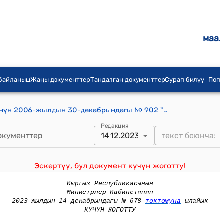
маа
 байланыш
Жаңы документтер
Тандалган документтер
Сурап билүү
Поп
Кыргыз Республикасынын Өкмөтүнүн 2006-жылдын 30-декабрындагы № 902 "Ишкердиктин айрым тірлјрін лицензиялоо жөнүндө Кыргыз Республикасынын Јкмјтінін 2001-жылдын 31-майындагы № 260 токтомуна јзгјртіілјрді жана толуктоолорду киргизүү тууралуу"токтому
Редакция
окументтер
14.12.2023
Эскертүү, бул документ күчүн жоготту!