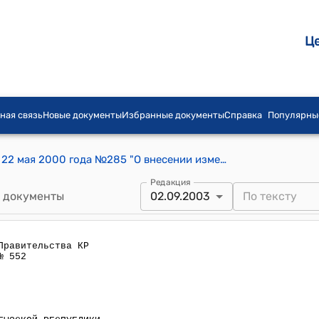
Ц
ная связь
Новые документы
Избранные документы
Справка
Популярны
Постановление Правительства КР от 22 мая 2000 года №285 "О внесении изменений в постановление Правительства Кыргызской Республики от 10 декабря 1999 года N 674 "О внесении изменений и дополнений в Программу разгосударствления и приватизации государственной собственности в Кыргызской Республике на 1998-2000 годы"
Редакция
 документы
02.09.2003