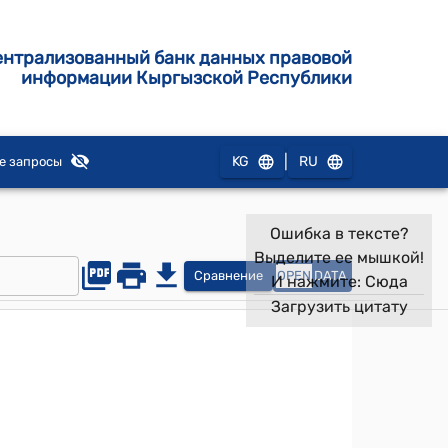
ентрализованный банк данных правовой
информации Кыргызской Республики
|
KG
RU
е запросы
Ошибка в тексте?
Выделите ее мышкой!
Сравнение
OPEN
DATA
И нажмите:
Сюда
Загрузить цитату