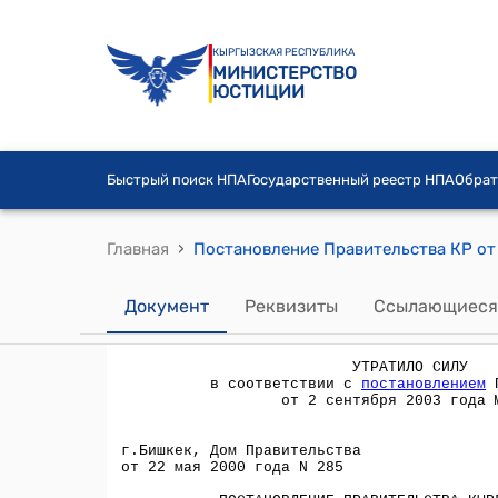
КЫРГЫЗСКАЯ РЕСПУБЛИКА
МИНИСТЕРСТВО
ЮСТИЦИИ
Быстрый поиск НПА
Государственный реестр НПА
Обрат
›
Главная
Документ
Реквизиты
Ссылающиеся