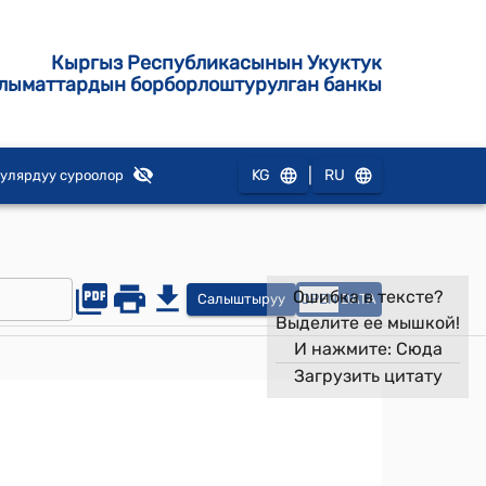
Кыргыз Республикасынын Укуктук
лыматтардын борборлоштурулган банкы
|
KG
RU
улярдуу суроолор
Ошибка в тексте?
Салыштыруу
OPEN
DATA
Выделите ее мышкой!
И нажмите:
Сюда
Загрузить цитату