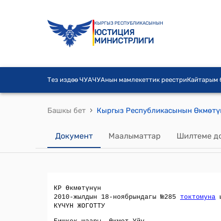
КЫРГЫЗ РЕСПУБЛИКАСЫНЫН
ЮСТИЦИЯ
МИНИСТРЛИГИ
Тез издөө ЧУА
ЧУАнын мамлекеттик реестри
Кайтарым
›
Башкы бет
Документ
Маалыматтар
Шилтеме д