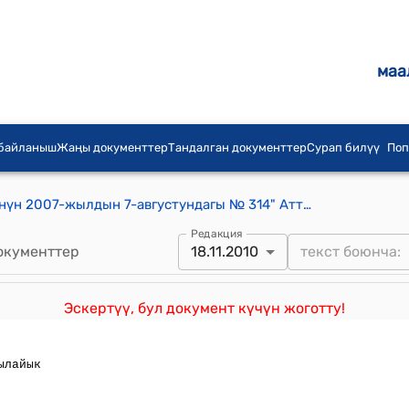
маа
 байланыш
Жаңы документтер
Тандалган документтер
Сурап билүү
Поп
Кыргыз Республикасынын Өкмөтүнүн 2007-жылдын 7-августундагы № 314" Аттестациядан өткөн жана 2006-жылы кайрадан аттестацияланган Кыргыз Республикасынын асыл тукум заводдорунун, чарбаларынын жана фермаларынын тизмесин бекитүү жөнүндө"токтому
Редакция
окументтер
18.11.2010
Эскертүү, бул документ күчүн жоготту!