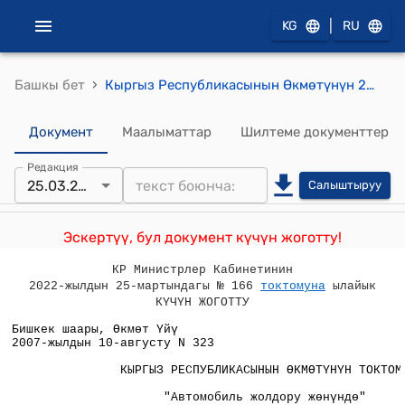
|
KG
RU
›
Башкы бет
Кыргыз Республикасынын Өкмөтүнүн 2007-жылдын 10-августу N 323 "Автомобиль жолдору жөнүндө" Кыргыз Республикасынын Мыйзамына өзгөртүүлөрдү жана толуктоолорду киргизүү тууралуу" Кыргыз Республикасынын Мыйзам долбоору жөнүндө" Токтому
Документ
Маалыматтар
Шилтеме документтер
Редакция
25.03.2022
Салыштыруу
Эскертүү, бул документ күчүн жоготту!