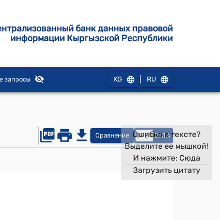
ентрализованный банк данных правовой
информации Кыргызской Республики
|
KG
RU
е запросы
Ошибка в тексте?
Сравнение
OPEN
DATA
Выделите ее мышкой!
И нажмите:
Сюда
Загрузить цитату