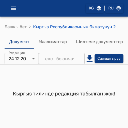
|
KG
RU
›
Башкы бет
Кыргыз Республикасынын Өкмөтүнүн 2007-жылдын 27-августундагы № 377 "Кыргыз Республикасынын Өкмөтүнүн айрым чечимдерине өзгөртүүлөрдү жана толуктоолорду киргизүү жана күчүн жоготту деп табуу жөнүндө" токтому
Документ
Маалыматтар
Шилтеме документтер
Редакция
24.12.2025
Салыштыруу
Кыргыз тилинде редакция табылган жок!