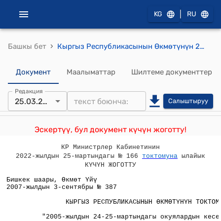
|
KG
RU
›
Башкы бет
Кыргыз Республикасынын Өкмөтүнүн 2007-жылдын 3-сентябрындагы № 387 "2005-жылдын 24-25-мартындагы окуялардын кесепетинен жабыркаган чарбакер субъекттерге жардам көрсөтүү боюнча кошумча чаралар жөнүндө" Кыргыз Республикасынын Мыйзамы тууралуу жана "2005-жылдын 24-25-мартындагы окуялардын кесепетинен жабыркаган чарбакер субъекттерге жардам көрсөтүү боюнча кошумча чаралар жөнүндө" Кыргыз Республикасынын Мыйзамына өзгөртүүлөрдү киргизүү тууралуу" Кыргыз Республикасынын Мыйзам долбоорун кайра сурап алуу жөнүндө" Токтому
Документ
Маалыматтар
Шилтеме документтер
Редакция
25.03.2022
Салыштыруу
Эскертүү, бул документ күчүн жоготту!