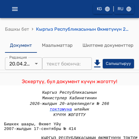
|
KG
RU
›
Башкы бет
Кыргыз Республикасынын Өкмөтүнүн 2007-жылдын 17-сентябрындагы № 414 "Кыргыз Республикасынын Өкмөтүнүн 2003-жылдын 19-мартындагы № 143 "Менчиктештирүү объекттеринин наркын баалоо боюнча методикалык сунуштарды бекитүү жөнүндө" токтомуна өзгөртүүлөрдү жана толуктоолорду киргизүү тууралуу" токтому
Документ
Маалыматтар
Шилтеме документтер
Редакция
20.04.2026
Салыштыруу
Эскертүү, бул документ күчүн жоготту!