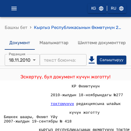
|
KG
RU
›
Башкы бет
Кыргыз Республикасынын Өкмөтүнүн 2007-жылдын 19-сентябрындагы № 418 "Ветеринардык препараттарга контролду жана сертификаттоону уюштуруу маселелери жөнүндө" Токтому
Документ
Маалыматтар
Шилтеме документтер
Редакция
18.11.2010
Салыштыруу
Эскертүү, бул документ күчүн жоготту!