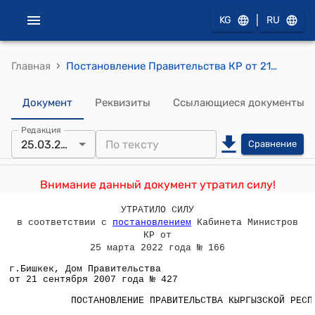
|
KG
RU
›
Главная
Постановление Правительства КР от 21 сентября 2007 года № 427 "Об увольнении в запас из рядов Вооруженных Сил и других воинских формирований Кыргызской Республики военнослужащих и служащих альтернативной (вневойсковой) службы, выслуживших установленные сроки действительной военной и альтернативной (вневойсковой) служб, а также об очередном призыве граждан на действительную военную и альтернативную (вневойсковую) службы в октябре-декабре 2007 года"
Документ
Реквизиты
Ссылающиеся документы
Редакция
25.03.2022
Сравнение
Внимание данный документ утратил силу!