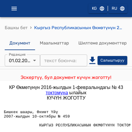
|
KG
RU
›
Башкы бет
Кыргыз Республикасынын Өкмөтүнүн 2007-жылдын 10-октябрындагы № 459 "Кыргыз Республикасында гуманитардык жардамды кабыл алуу жана бөлүштүрүү тартиби жөнүндөгү жобону бекитүү тууралуу"токтому
Документ
Маалыматтар
Шилтеме документтер
Редакция
01.02.2016
Салыштыруу
Эскертүү, бул документ күчүн жоготту!