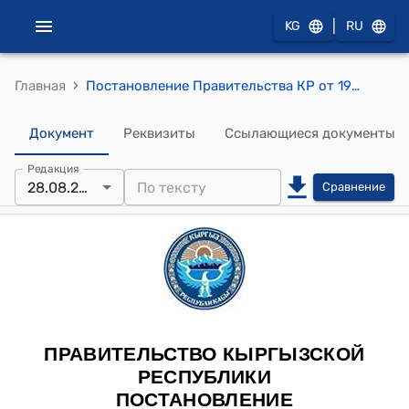
|
KG
RU
›
Главная
Постановление Правительства КР от 19 ноября 2007 года № 556 "О мерах по упорядочению функционирования пунктов пропуска через государственную границу Кыргызской Республики, предназначенных для международного автомобильного, воздушного и железнодорожного сообщения, и внутренних стационарных постов на автомобильных дорогах Кыргызской Республики"
Документ
Реквизиты
Ссылающиеся документы
Редакция
28.08.2025
Сравнение