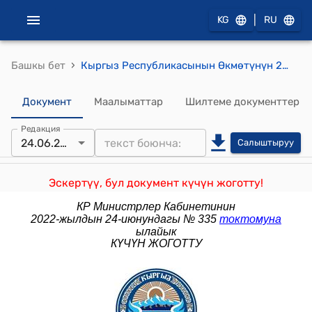
|
KG
RU
›
Башкы бет
Кыргыз Республикасынын Өкмөтүнүн 2007-жылдын 23-ноябрындагы № 559 "Кыргыз Республикасынын мамлекеттик резервине 2007-жылдын буудай данынын түшүмүн сактоого коюу жөнүндө" токтому
Документ
Маалыматтар
Шилтеме документтер
Редакция
24.06.2022
Салыштыруу
Эскертүү, бул документ күчүн жоготту!