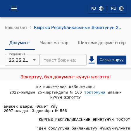
|
KG
RU
›
Башкы бет
Кыргыз Республикасынын Өкмөтүнүн 2007-жылдын 3-декабрындагы № 566 "Ден соолугуна байланыштуу мүмкүнчүлүктөрү чектелген адамдардын укуктары жана гарантиялары жөнүндө" Кыргыз Республикасынын Мыйзам долбоору тууралуу" токтому
Документ
Маалыматтар
Шилтеме документтер
Редакция
25.03.2022
Салыштыруу
Эскертүү, бул документ күчүн жоготту!