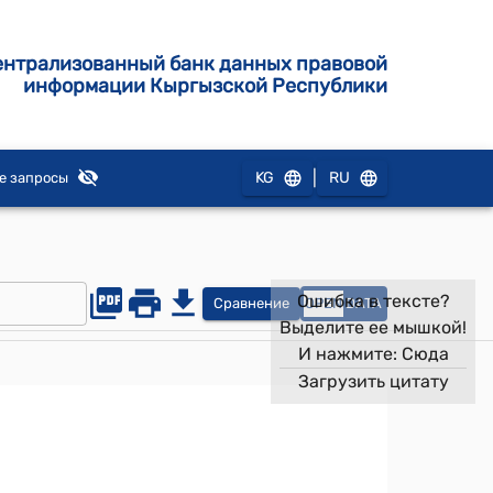
ентрализованный банк данных правовой
информации Кыргызской Республики
|
KG
RU
е запросы
Ошибка в тексте?
Сравнение
OPEN
DATA
Выделите ее мышкой!
И нажмите:
Сюда
Загрузить цитату