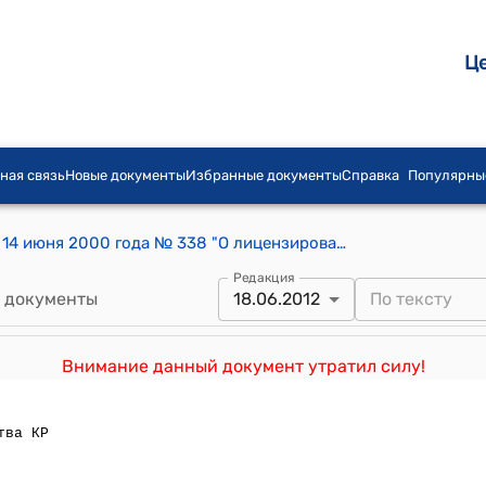
Ц
ная связь
Новые документы
Избранные документы
Справка
Популярны
Постановление Правительства КР от 14 июня 2000 года № 338 "О лицензировании недропользования и использовании мелких месторождений общераспространенных полезных ископаемых в Кыргызской Республике"
Редакция
 документы
18.06.2012
Внимание данный документ утратил силу!