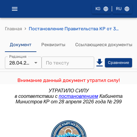
|
KG
RU
›
Главная
Постановление Правительства КР от 30 декабря 2007 года № 640 "Об утверждении государственных минимальных социальных стандартов содержания подопечных домов-интернатов и стационара Центра медико-социальной экспертизы и реабилитации инвалидов Министерства труда и социального развития Кыргызской Республики"
Документ
Реквизиты
Ссылающиеся документы
Редакция
28.04.2026
Сравнение
Внимание данный документ утратил силу!