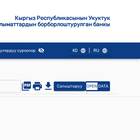
Кыргыз Республикасынын Укуктук
лыматтардын борборлоштурулган банкы
|
KG
RU
улярдуу суроолор
Салыштыруу
OPEN
DATA