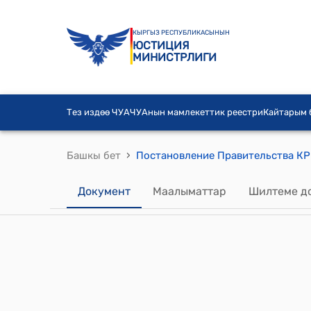
КЫРГЫЗ РЕСПУБЛИКАСЫНЫН
ЮСТИЦИЯ
МИНИСТРЛИГИ
Тез издөө ЧУА
ЧУАнын мамлекеттик реестри
Кайтарым
›
Башкы бет
Документ
Маалыматтар
Шилтеме д