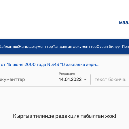
маа
 байланыш
Жаңы документтер
Тандалган документтер
Сурап билүү
Поп
Постановление Правительства КР от 15 июня 2000 года N 343 "О закладке зерна пшеницы в государственный резерв Кыргызской Республики из урожая 2000 года"
Редакция
окументтер
14.01.2022
Кыргыз тилинде редакция табылган жок!