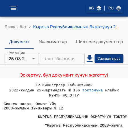
|
KG
RU
›
Башкы бет
Кыргыз Республикасынын Өкмөтүнүн 2007-жылдын 19-январындагы № 12 "Кыргыз Республикасынын 2008-жылга республикалык бюджети жөнүндө" Кыргыз Республикасынын Мыйзам долбоору тууралуу" токтому
Документ
Маалыматтар
Шилтеме документтер
Редакция
25.03.2022
Салыштыруу
Эскертүү, бул документ күчүн жоготту!