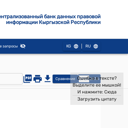
ентрализованный банк данных правовой
информации Кыргызской Республики
|
KG
RU
е запросы
Ошибка в тексте?
Сравнение
OPEN
DATA
Выделите ее мышкой!
И нажмите:
Сюда
Загрузить цитату