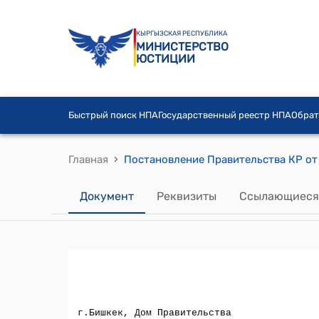
КЫРГЫЗСКАЯ РЕСПУБЛИКА
МИНИСТЕРСТВО
ЮСТИЦИИ
Быстрый поиск НПА
Государственный реестр НПА
Обрат
›
Главная
Документ
Реквизиты
Ссылающиеся