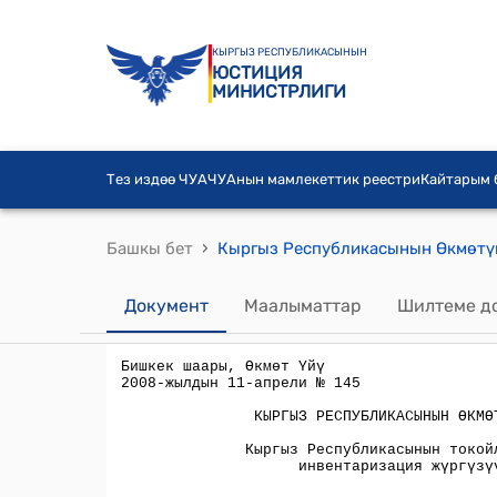
КЫРГЫЗ РЕСПУБЛИКАСЫНЫН
ЮСТИЦИЯ
МИНИСТРЛИГИ
Тез издөө ЧУА
ЧУАнын мамлекеттик реестри
Кайтарым
›
Башкы бет
Документ
Маалыматтар
Шилтеме д