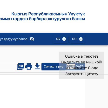
Кыргыз Республикасынын Укуктук
лыматтардын борборлоштурулган банкы
|
KG
RU
улярдуу суроолор
Ошибка в тексте?
Выделите ее мышкой!
Салыштыруу
OPEN
DATA
И нажмите:
Сюда
Загрузить цитату