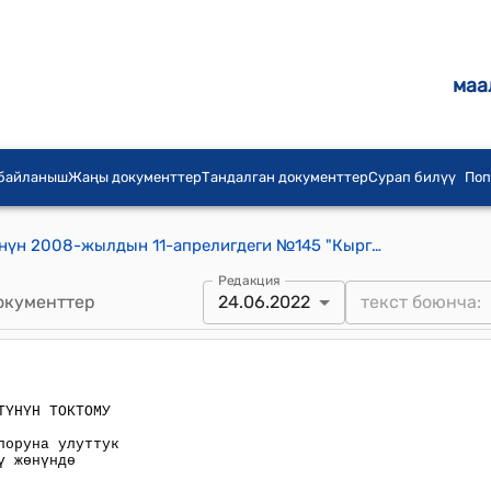
маа
 байланыш
Жаңы документтер
Тандалган документтер
Сурап билүү
Поп
Кыргыз Республикасынын Өкмөтүнүн 2008-жылдын 11-апрелигдеги №145 "Кыргыз Республикасынын токойлоруна улуттук инвентаризация жүргүзүү жөнүндө"токтому
Редакция
окументтер
24.06.2022