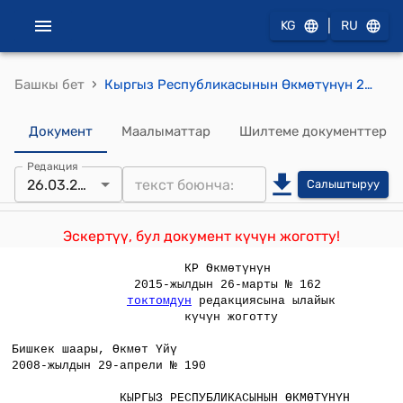
|
KG
RU
›
Башкы бет
Кыргыз Республикасынын Өкмөтүнүн 2008-жылдын 29-апрелиндеги №190 "Кыргыз Республикасынын Өкмөтүнүн айрым чечимдерине өзгөртүүлөрдү жана толуктоолорду киргизүү жөнүндө"токтому
Документ
Маалыматтар
Шилтеме документтер
Редакция
26.03.2015
Салыштыруу
Эскертүү, бул документ күчүн жоготту!