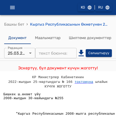
|
KG
RU
›
Башкы бет
Кыргыз Республикасынын Өкмөтүнөн 2008-жылдын 30-майындагы №255 "Кыргыз Республикасынын 2008-жылга республикалык бюджети жөнүндө" Кыргыз Республикасынын Мыйзамына өзгөртүүлөрдү жана толуктоолорду киргизүү тууралуу" Кыргыз Республикасынын Мыйзам долбоору жөнүндө"токтому
Документ
Маалыматтар
Шилтеме документтер
Редакция
25.03.2022
Салыштыруу
Эскертүү, бул документ күчүн жоготту!