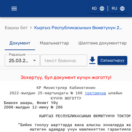
|
KG
RU
›
Башкы бет
Кыргыз Республикасынын Өкмөтүнүн 2008-жылдын 12-июнундагы № 286 "Бийик тоолуу шарттарда жана алыскы зоналарда жашаган жана иштеген адамдар үчүн мамлекеттик гарантиялар жана компенсациялар жөнүндө" Кыргыз Республикасынын Мыйзамына толуктоолорду жана өзгөртүүлөрдү киргизүү тууралуу" Кыргыз Республикасынын Мыйзамына өзгөртүү киргизүү жөнүндө" Кыргыз Республикасынын Мыйзам долбоорун сурап алуу тууралуу" токтому
Документ
Маалыматтар
Шилтеме документтер
Редакция
25.03.2022
Салыштыруу
Эскертүү, бул документ күчүн жоготту!