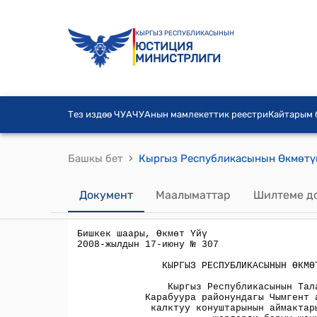
КЫРГЫЗ РЕСПУБЛИКАСЫНЫН
ЮСТИЦИЯ
МИНИСТРЛИГИ
Тез издөө ЧУА
ЧУАнын мамлекеттик реестри
Кайтарым
›
Башкы бет
Документ
Маалыматтар
Шилтеме д