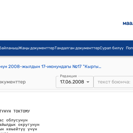
маа
 байланыш
Жаңы документтер
Тандалган документтер
Сурап билүү
Поп
Кыргыз Республикасынын Өкмөтүнүн 2008-жылдын 17-июнундагы №17 "Кыргыз Республикасынын Талас облусунун Карабуура районундагы Чымгент айылдык округунун калктуу конуштарынын аймактарын кеңейтүү үчүн жерлерди берүү жөнүндө"токтому
Редакция
окументтер
17.06.2008