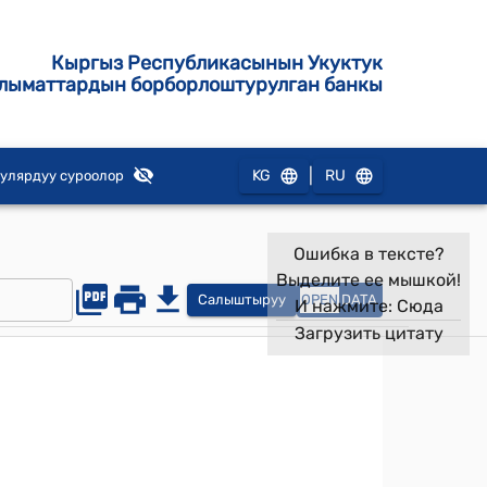
Кыргыз Республикасынын Укуктук
лыматтардын борборлоштурулган банкы
|
KG
RU
улярдуу суроолор
Ошибка в тексте?
Выделите ее мышкой!
Салыштыруу
OPEN
DATA
И нажмите:
Сюда
Загрузить цитату