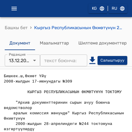
|
KG
RU
›
Башкы бет
Кыргыз Республикасынын Өкмөтүнүн 2008-жылдын 17-июнундагы №309 "Архив документтеринин сырын ачуу боюнча ведомстволор аралык комиссия жөнүндө" Кыргыз Республикасынын Өкмөтүнүн 2000-жылдын 28-апрелиндеги №244 токтомуна өзгөртүүлөрдү киргизүү тууралуу" токтому
Документ
Маалыматтар
Шилтеме документтер
Редакция
13.12.2023
Салыштыруу