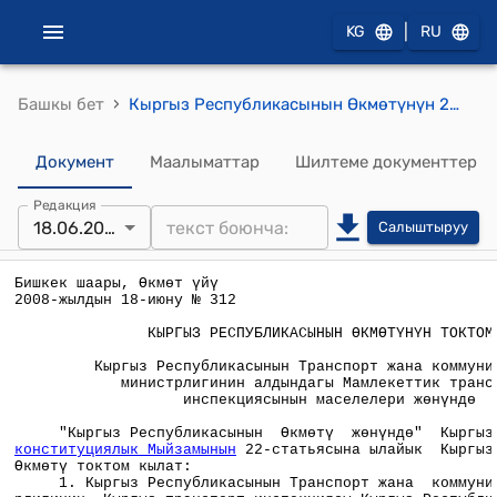
|
KG
RU
›
Башкы бет
Кыргыз Республикасынын Өкмөтүнүн 2008-жылындагы 18-июнундагы №312 "Кыргыз Республикасынын Транспорт жана коммуникациялар министрлигинин алдындагы Мамлекеттик транспорт инспекциясынын маселелери жөнүндө"токтому
Документ
Маалыматтар
Шилтеме документтер
Редакция
18.06.2008
Салыштыруу