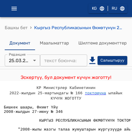
|
KG
RU
›
Башкы бет
Кыргыз Республикасынын Өкмөтүнүн 2008-жылдын 27-июнундагы №346 "2008-жылы жазгы талаа жумуштарын жүргүзүүдө айылдык товар өндүрүүчүлөргө мамлекеттик колдоо көрсөтүү жөнүндө" Кыргыз Республикасынын Президентинин 2007-жылдын 27-ноябрындагы Жарлыгын ишке ашыруу тууралуу" Кыргыз Республикасынын Өкмөтүнүн 2007-жылдын 21-декабрындагы № 614 токтомуна толуктоо киргизүү жөнүндө"токтому
Документ
Маалыматтар
Шилтеме документтер
Редакция
25.03.2022
Салыштыруу
Эскертүү, бул документ күчүн жоготту!