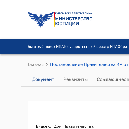
КЫРГЫЗСКАЯ РЕСПУБЛИКА
МИНИСТЕРСТВО
ЮСТИЦИИ
Быстрый поиск НПА
Государственный реестр НПА
Обрат
›
Главная
Документ
Реквизиты
Ссылающиеся