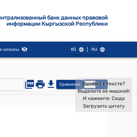
ентрализованный банк данных правовой
информации Кыргызской Республики
|
KG
RU
е запросы
Ошибка в тексте?
Сравнение
OPEN
DATA
Выделите ее мышкой!
И нажмите:
Сюда
Загрузить цитату