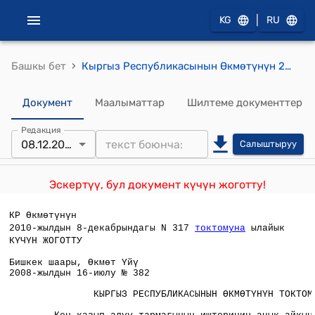
|
KG
RU
›
Башкы бет
Кыргыз Республикасынын Өкмөтүнүн 2008-жылдын 16-июлундагы № 382 Кен казып алуу тармагынын иштеринин ачык-айкындуулугун жогорулатуу демилгесин жүзөгө ашыруу боюнча андан аркы чаралар жөнүндө токтому
Документ
Маалыматтар
Шилтеме документтер
Редакция
08.12.2010
Салыштыруу
Эскертүү, бул документ күчүн жоготту!