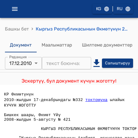
|
KG
RU
›
Башкы бет
Кыргыз Республикасынын Өкмөтүнүн 2008-жылдын 5-августундагы №421 "Кыргыз Республикасынын Адабият, искусство жана архитектура тармагындагы Токтогул атындагы Мамлекеттик сыйлыктары жөнүндө" Кыргыз Республикасынын Өкмөтүнүн 2002-жылдын 23-январындагы № 39 токтомуна өзгөртүүлөрдү киргизүү тууралуу" токтому
Документ
Маалыматтар
Шилтеме документтер
Редакция
17.12.2010
Салыштыруу
Эскертүү, бул документ күчүн жоготту!