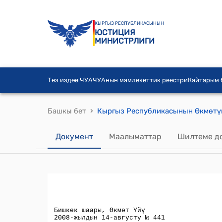
КЫРГЫЗ РЕСПУБЛИКАСЫНЫН
ЮСТИЦИЯ
МИНИСТРЛИГИ
Тез издөө ЧУА
ЧУАнын мамлекеттик реестри
Кайтарым
›
Башкы бет
Документ
Маалыматтар
Шилтеме д