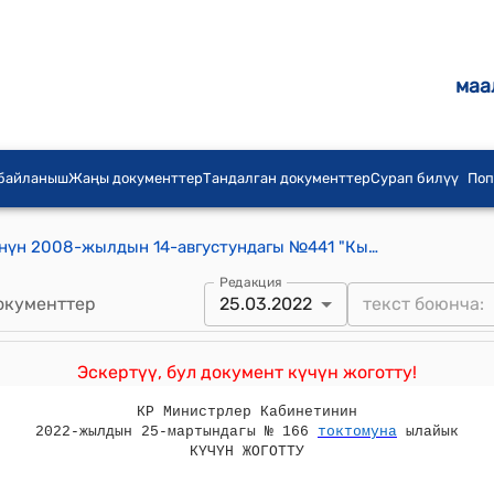
маа
 байланыш
Жаңы документтер
Тандалган документтер
Сурап билүү
Поп
Кыргыз Республикасынын Өкмөтүнүн 2008-жылдын 14-августундагы №441 "Кыргыз Республикасынын Өнүктүрүү фонду жөнүндө"Кыргыз Республикасынын Мыйзамына өзгөртүүлөрдү жана толуктоолорду киргизүү тууралуу" Кыргыз Республикасынын Мыйзам долбоорун кайра сурап алуу жөнүндө"токтому
Редакция
окументтер
25.03.2022
Эскертүү, бул документ күчүн жоготту!