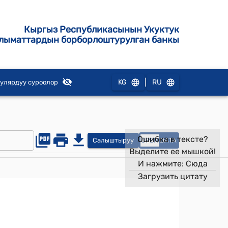
Кыргыз Республикасынын Укуктук
лыматтардын борборлоштурулган банкы
|
KG
RU
улярдуу суроолор
Ошибка в тексте?
Салыштыруу
OPEN
DATA
Выделите ее мышкой!
И нажмите:
Сюда
Загрузить цитату