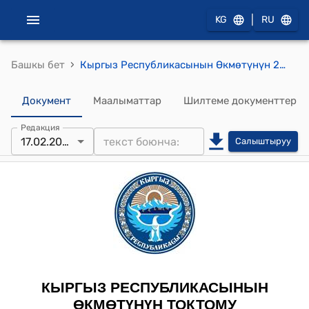
|
KG
RU
›
Башкы бет
Кыргыз Республикасынын Өкмөтүнүн 2008-жылдын 16-августундагы №457 "Кыргыз аккредитациялоо борборунун атайын каражаттары жөнүндө жобону бекитүү тууралуу" токтому
Документ
Маалыматтар
Шилтеме документтер
Редакция
17.02.2023
Салыштыруу