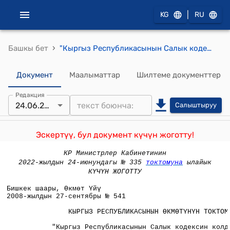
|
KG
RU
›
Башкы бет
"Кыргыз Республикасынын Салык кодексин колдонууга киргизүү жөнүндө" Кыргыз Республикасынын Мыйзамынын жана Кыргыз Республикасынын Салык кодексинин долбоорлорунун толуктап иштелип чыккан редакциялары тууралуу" Кыргыз Республикасынын Өкмөтүнүн 2008-жылдын 27-сентябрындагы № 541 токтому
Документ
Маалыматтар
Шилтеме документтер
Редакция
24.06.2022
Салыштыруу
Эскертүү, бул документ күчүн жоготту!