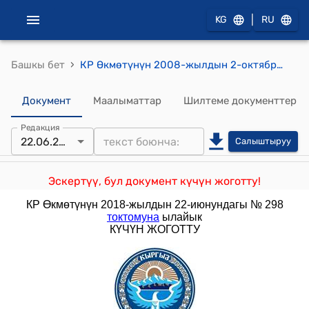
|
KG
RU
›
Башкы бет
КР Өкмөтүнүн 2008-жылдын 2-октябрындагы № 551 "Кыргыз Республикасынын укук коргоо жана башка мамлекеттик органдарынын республикалык бюджетке келтирилген зыяндын ордун толтуруу боюнча иштерине өбөлгө түзүү жөнүндө" токтому
Документ
Маалыматтар
Шилтеме документтер
Редакция
22.06.2018
Салыштыруу
Эскертүү, бул документ күчүн жоготту!