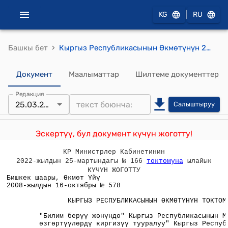
|
KG
RU
›
Башкы бет
Кыргыз Республикасынын Өкмөтүнүн 2008-жылдын 16-октябрындагы №578 "Билим берүү жөнүндө" Кыргыз Республикасынын Мыйзамына өзгөртүүлөрдү киргизүү тууралуу" Кыргыз Республикасынын Мыйзам долбоорун кайра сурап алуу жөнүндө"токтому
Документ
Маалыматтар
Шилтеме документтер
Редакция
25.03.2022
Салыштыруу
Эскертүү, бул документ күчүн жоготту!