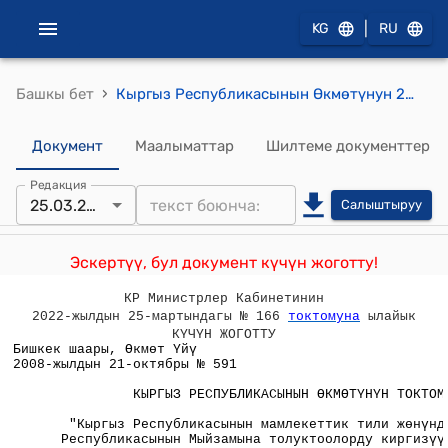
|
KG
RU
›
Башкы бет
Кыргыз Республикасынын Өкмөтүнун 2008-жылдын 21-октябрындагы № 591 "Кыргыз Республикасынын мамлекеттик тили жөнүндө" Кыргыз Республикасынын Мыйзамына толуктоолорду киргизүү тууралуу" Кыргыз Республикасынын Мыйзам долбооруна корутунду жөнүндө"токтому
Документ
Маалыматтар
Шилтеме документтер
Редакция
25.03.2022
Салыштыруу
Эскертүү, бул документ күчүн жоготту!