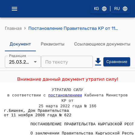
|
KG
RU
›
Главная
Постановление Правительства КР от 11 ноября 2008 года N 622 "О заключении Правительства Кыргызской Республики на проекты законов Кыргызской Республики "О внесении дополнений и изменений в Закон Кыргызской Республики "О социальной защите граждан Кыргызской Республики, пострадавших вследствие чернобыльской катастрофы" и "О внесении дополнений в Закон Кыргызской Республики "О государственном пенсионном социальном страховании", инициированные депутатом Жогорку Кенеша Кыргызской Республики Тулендыбаевым П.Р."
Документ
Реквизиты
Ссылающиеся документы
Редакция
25.03.2022
Сравнение
Внимание данный документ утратил силу!