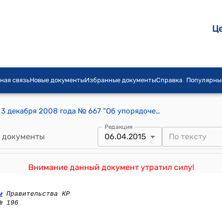
Ц
ная связь
Новые документы
Избранные документы
Справка
Популярны
Постановление Правительства КР от 3 декабря 2008 года № 667 "Об упорядочении оплаты труда работников республиканского специализированного комбината Государственного предприятия "Кыргызжилкоммунсоюз"
Редакция
 документы
06.04.2015
Внимание данный документ утратил силу!