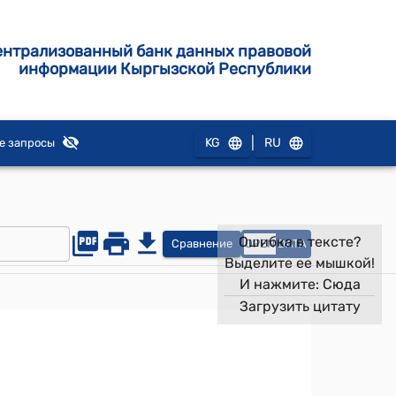
ентрализованный банк данных правовой
информации Кыргызской Республики
|
KG
RU
е запросы
Ошибка в тексте?
Сравнение
OPEN
DATA
Выделите ее мышкой!
И нажмите:
Сюда
Загрузить цитату