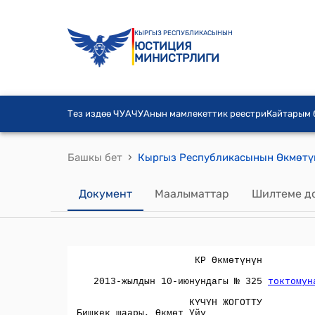
КЫРГЫЗ РЕСПУБЛИКАСЫНЫН
ЮСТИЦИЯ
МИНИСТРЛИГИ
Тез издөө ЧУА
ЧУАнын мамлекеттик реестри
Кайтарым
›
Башкы бет
Документ
Маалыматтар
Шилтеме д