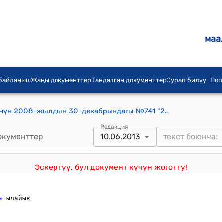
маа
 байланыш
Жаңы документтер
Тандалган документтер
Сурап билүү
Поп
Кыргыз Республикасынын Өкмөтүнүн 2008-жылдын 30-декабрындагы №741 "2006-2010-жылдарга "Кургак учук-III" Улуттук программасы жөнүндө" Кыргыз Республикасынын Өкмөтүнүн 2006-жылдын 6-майындагы № 331 токтомун ишке ашыруунун жүрүшү тууралуу"Кыргыз Республикасынын Өкмөтүнүн 2008-жылдын 27-августундагы № 476 токтомуна толуктоо киргизүү жөнүндө"токтому
Редакция
окументтер
10.06.2013
Эскертүү, бул документ күчүн жоготту!