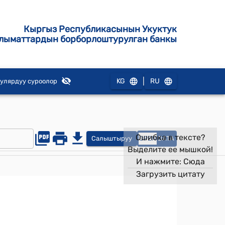
Кыргыз Республикасынын Укуктук
лыматтардын борборлоштурулган банкы
|
KG
RU
улярдуу суроолор
Ошибка в тексте?
Салыштыруу
OPEN
DATA
Выделите ее мышкой!
И нажмите:
Сюда
Загрузить цитату