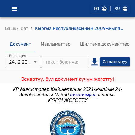
|
KG
RU
›
Башкы бет
Кыргыз Республикасынын 2009-жылдын 30-декабрындагы № 742Кыргыз Республикасынын Юстиция министрлигинин Жазаларды аткаруу башкы башкармалыгынын органдары менен мекемелерин Өнүктүрүү жана материалдык колдоо боюнча атайын фонд жөнүндө жобону бекитүү тууралуу" токтому
Документ
Маалыматтар
Шилтеме документтер
Редакция
24.12.2021
Салыштыруу
Эскертүү, бул документ күчүн жоготту!