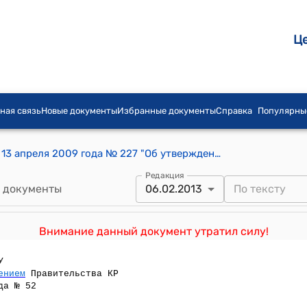
Ц
ная связь
Новые документы
Избранные документы
Справка
Популярны
Постановление Правительства КР от 13 апреля 2009 года № 227 "Об утверждении Положения о порядке призыва и прохождения военной службы в призывном мобилизационном резерве гражданами Кыргызской Республики"
Редакция
 документы
06.02.2013
Внимание данный документ утратил силу!