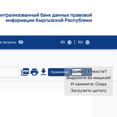
ентрализованный банк данных правовой
информации Кыргызской Республики
|
KG
RU
е запросы
Ошибка в тексте?
Сравнение
OPEN
DATA
Выделите ее мышкой!
И нажмите:
Сюда
Загрузить цитату